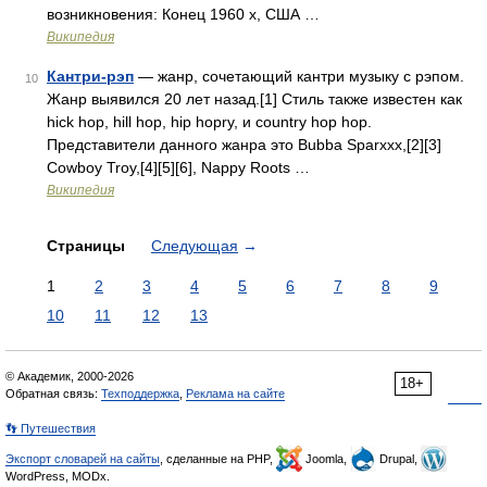
возникновения: Конец 1960 х, США …
Википедия
Кантри-рэп
— жанр, сочетающий кантри музыку с рэпом.
10
Жанр выявился 20 лет назад.[1] Стиль также известен как
hick hop, hill hop, hip hopry, и country hop hop.
Представители данного жанра это Bubba Sparxxx,[2][3]
Cowboy Troy,[4][5][6], Nappy Roots …
Википедия
Страницы
Следующая
→
1
2
3
4
5
6
7
8
9
10
11
12
13
© Академик, 2000-2026
18+
Обратная связь:
Техподдержка
,
Реклама на сайте
👣 Путешествия
Экспорт словарей на сайты
, сделанные на PHP,
Joomla,
Drupal,
WordPress, MODx.