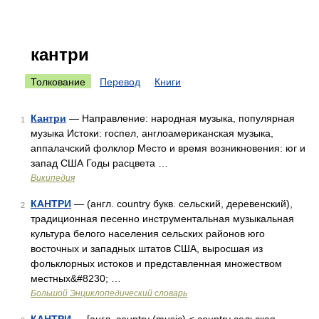
кантри
Толкование
Перевод
Книги
Кантри
— Направление: народная музыка, популярная
1
музыка Истоки: госпел, англоамериканская музыка,
аппалачский фолклор Место и время возникновения: юг и
запад США Годы расцвета …
Википедия
КАНТРИ
— (англ. country букв. сельский, деревенский),
2
традиционная песенно инструментальная музыкальная
культура белого населения сельских районов юго
восточных и западных штатов США, выросшая из
фольклорных истоков и представленная множеством
местных&#8230; …
Большой Энциклопедический словарь