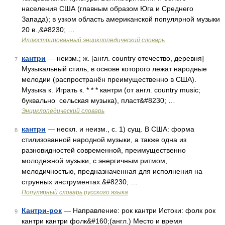
населения США (главным образом Юга и Среднего
Запада); в узком область американской популярной музыки
20 в.,&#8230; …
Иллюстрированный энциклопедический словарь
кантри
— неизм.; ж. [англ. country отечество, деревня]
7
Музыкальный стиль, в основе которого лежат народные
мелодии (распространён преимущественно в США).
Музыка к. Играть к. * * * кантри (от англ. country music;
буквально сельская музыка), пласт&#8230; …
Энциклопедический словарь
кантри
— нескл. и неизм., с. 1) сущ. В США: форма
8
стилизованной народной музыки, а также одна из
разновидностей современной, преимущественно
молодежной музыки, с энергичным ритмом,
мелодичностью, предназначенная для исполнения на
струнных инструментах.&#8230; …
Популярный словарь русского языка
Кантри-рок
— Направление: рок кантри Истоки: фолк рок
9
кантри кантри фолк&#160;(англ.) Место и время