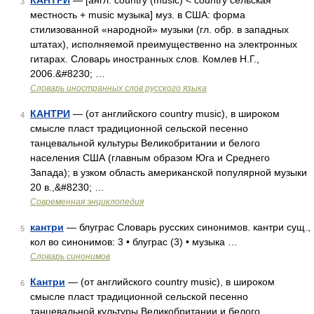
КАНТРИ
— [англ. country (music) < country сельская
3
местность + music музыка] муз. в США: форма
стилизованной «народной» музыки (гл. обр. в западных
штатах), исполняемой преимущественно на электронных
гитарах. Словарь иностранных слов. Комлев Н.Г.,
2006.&#8230; …
Словарь иностранных слов русского языка
КАНТРИ
— (от английского country music), в широком
4
смысле пласт традиционной сельской песенно
танцевальной культуры Великобритании и белого
населения США (главным образом Юга и Среднего
Запада); в узком область американской популярной музыки
20 в.,&#8230; …
Современная энциклопедия
кантри
— блуграс Словарь русских синонимов. кантри сущ.,
5
кол во синонимов: 3 • блуграс (3) • музыка …
Словарь синонимов
Кантри
— (от английского country music), в широком
6
смысле пласт традиционной сельской песенно
танцевальной культуры Великобритании и белого